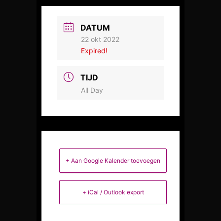
DATUM
22 okt 2022
Expired!
TIJD
All Day
+ Aan Google Kalender toevoegen
+ iCal / Outlook export