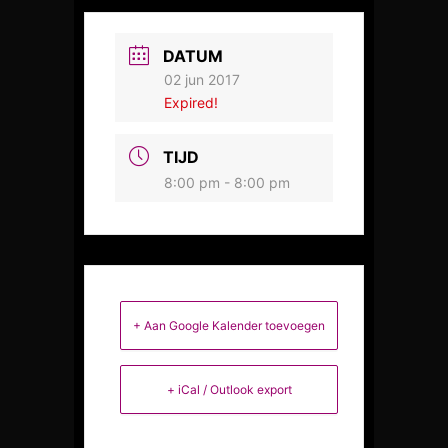
DATUM
02 jun 2017
Expired!
TIJD
8:00 pm - 8:00 pm
+ Aan Google Kalender toevoegen
+ iCal / Outlook export