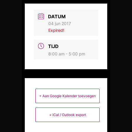
DATUM
04 jun 2017
Expired!
TIJD
8:00 am - 5:00 pm
+ Aan Google Kalender toevoegen
+ iCal / Outlook export