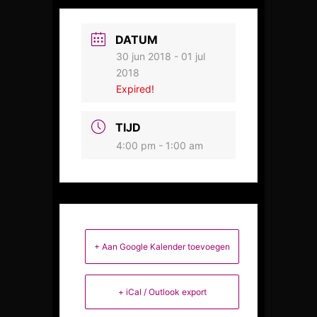
DATUM
30 jun 2018
- 01 jul
2018
Expired!
TIJD
4:00 pm - 1:00 am
+ Aan Google Kalender toevoegen
+ iCal / Outlook export