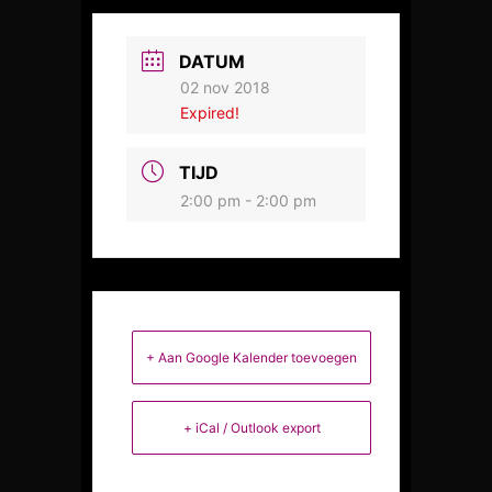
DATUM
02 nov 2018
Expired!
TIJD
2:00 pm - 2:00 pm
+ Aan Google Kalender toevoegen
+ iCal / Outlook export