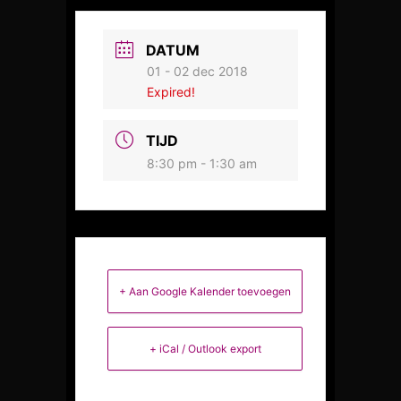
DATUM
01 - 02 dec 2018
Expired!
TIJD
8:30 pm - 1:30 am
+ Aan Google Kalender toevoegen
+ iCal / Outlook export