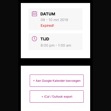
DATUM
09 - 10 mrt 2019
Expired!
TIJD
8:00 pm - 1:00 am
+ Aan Google Kalender toevoegen
+ iCal / Outlook export