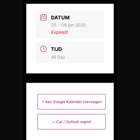
DATUM
05 - 06 jun 2020
Expired!
TIJD
All Day
+ Aan Google Kalender toevoegen
+ iCal / Outlook export