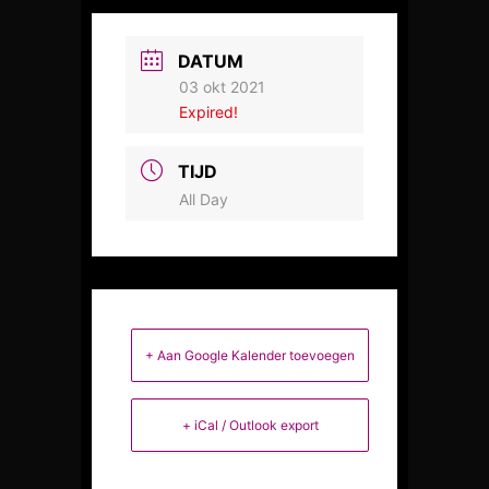
DATUM
03 okt 2021
Expired!
TIJD
All Day
+ Aan Google Kalender toevoegen
+ iCal / Outlook export