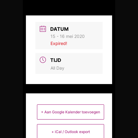
DATUM
15 - 16 mei 2020
Expired!
TIJD
All Day
+ Aan Google Kalender toevoegen
+ iCal / Outlook export