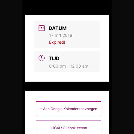
DATUM
17 mrt 2018
Expired!
TIJD
8:00 pm - 12:00 am
+ Aan Google Kalender toevoegen
+ iCal / Outlook export