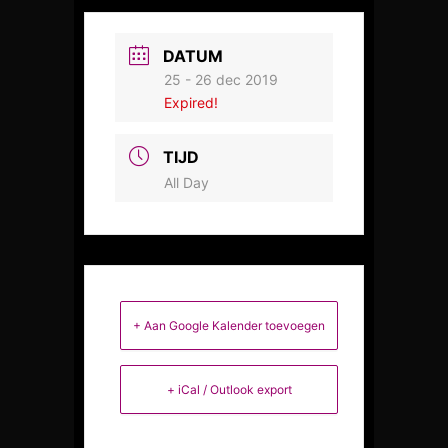
DATUM
25 - 26 dec 2019
Expired!
TIJD
All Day
+ Aan Google Kalender toevoegen
+ iCal / Outlook export