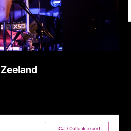
e Zeeland
+ iCal / Outlook export