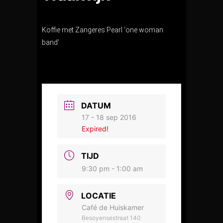
Koffie met Zangeres Pearl ‘one woman
band’
DATUM
17 - 18 sep 2016
Expired!
TIJD
9:30 pm - 1:00 am
LOCATIE
Café de Huiskamer
Besoyensestraat 140