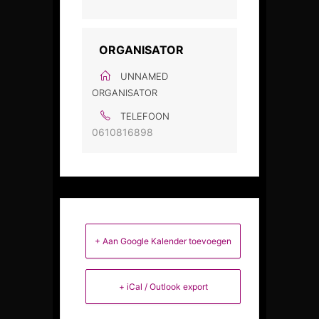
ORGANISATOR
UNNAMED
ORGANISATOR
TELEFOON
0610816898
+ Aan Google Kalender toevoegen
+ iCal / Outlook export