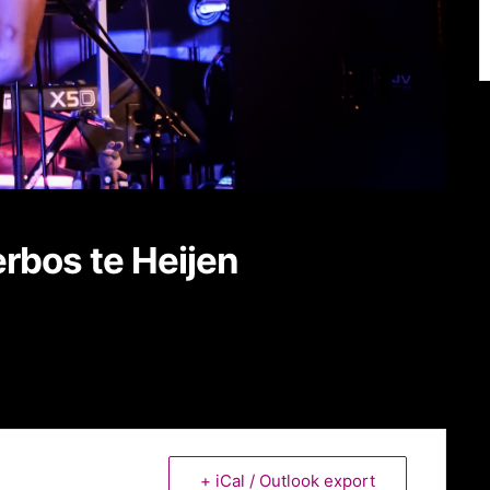
rbos te Heijen
+ iCal / Outlook export