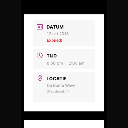
DATUM
12 okt 2018
Expired!
TIJD
8:00 pm - 12:00 am
LOCATIE
De Bonte Wever
Stadsbroek 17