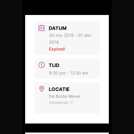
DATUM
30 nov 2018
- 01 dec
2018
Expired!
TIJD
8:30 pm - 12:30 am
LOCATIE
De Bonte Wever
Stadsbroek 17