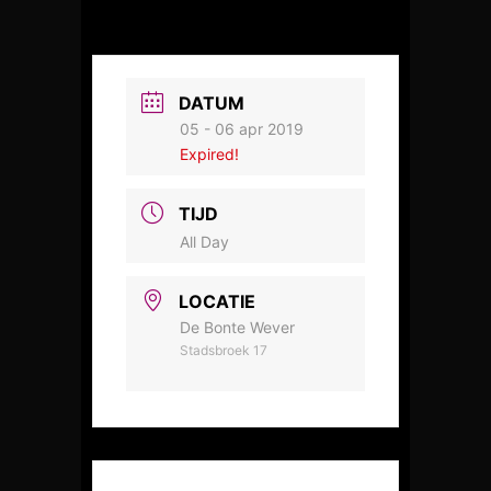
DATUM
05 - 06 apr 2019
Expired!
TIJD
All Day
LOCATIE
De Bonte Wever
Stadsbroek 17