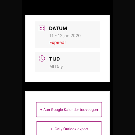
DATUM
11 - 12 jan 2020
Expired!
TIJD
All Day
+ Aan Google Kalender toevoegen
+ iCal / Outlook export