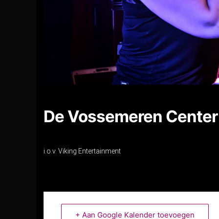
De Vossemeren Center 
i.o.v. Viking Entertainment
+ Aan Google Kalender toevoegen