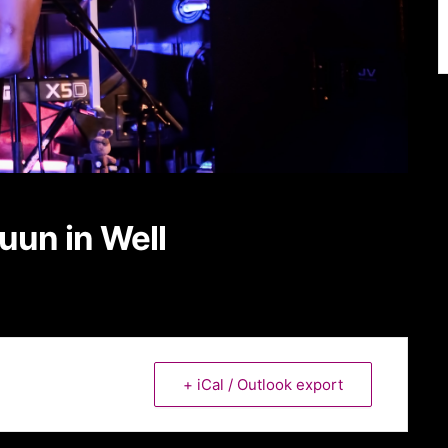
uun in Well
+ iCal / Outlook export