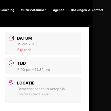
 Coaching
Muziekvitaminen
Agenda
Boekingen & Contact
DATUM
19 okt 2018
Expired!
TIJD
6:00 pm - 11:30 pm
LOCATIE
Gemeenschapshuis Acropolis
Broeder Everardusplein 1