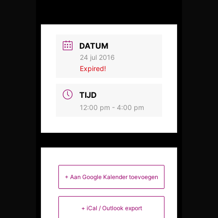
DATUM
24 jul 2016
Expired!
TIJD
12:00 pm - 4:00 pm
+ Aan Google Kalender toevoegen
+ iCal / Outlook export