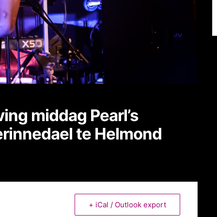
ing middag Pearl’s
rinnedael te Helmond
+ iCal / Outlook export