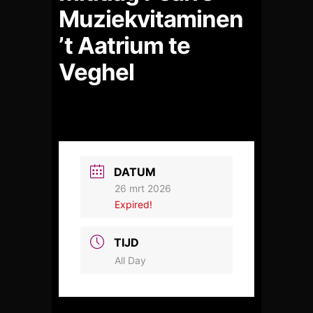
Muziekvitaminen
’t Aatrium te
Veghel
DATUM
26 mrt 2026
Expired!
TIJD
All Day