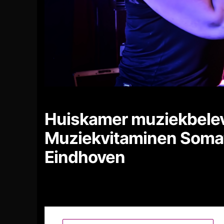
Huiskamer muziekbelev
Muziekvitaminen Somati
Eindhoven