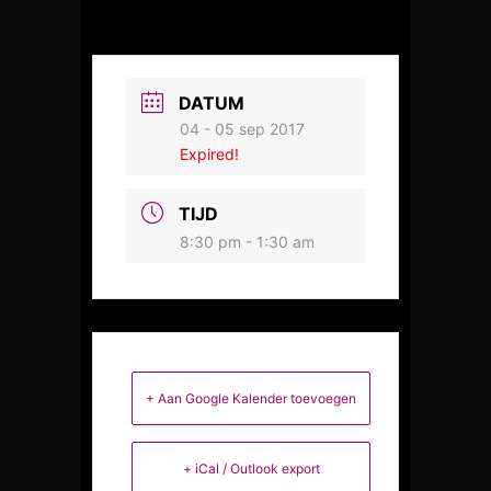
DATUM
04 - 05 sep 2017
Expired!
TIJD
8:30 pm - 1:30 am
+ Aan Google Kalender toevoegen
+ iCal / Outlook export