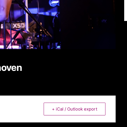
hoven
+ iCal / Outlook export