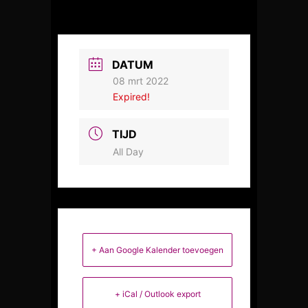
DATUM
08 mrt 2022
Expired!
TIJD
All Day
+ Aan Google Kalender toevoegen
+ iCal / Outlook export