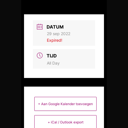
DATUM
29 sep 2022
Expired!
TIJD
All Day
+ Aan Google Kalender toevoegen
+ iCal / Outlook export