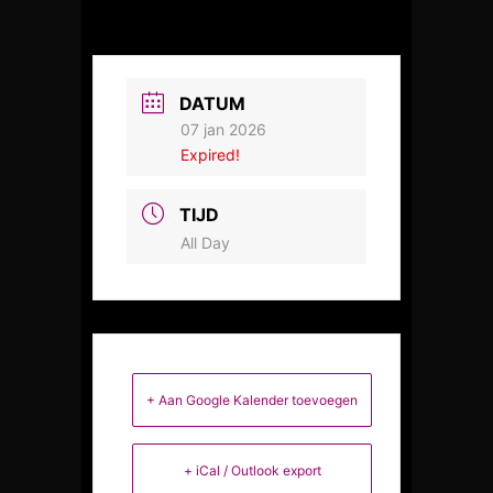
DATUM
07 jan 2026
Expired!
TIJD
All Day
+ Aan Google Kalender toevoegen
+ iCal / Outlook export