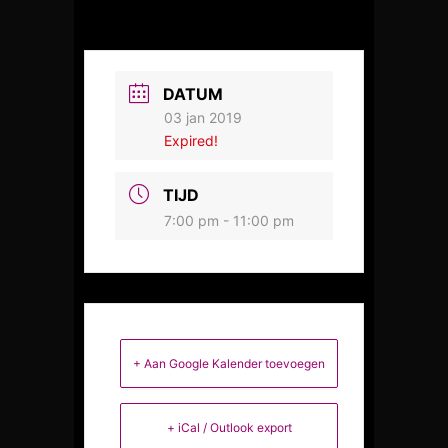
DATUM
03 jan 2019
Expired!
TIJD
7:00 pm - 11:00 pm
+ Aan Google Kalender toevoegen
+ iCal / Outlook export