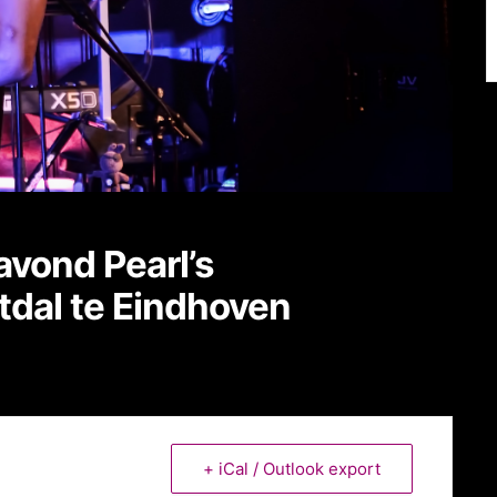
vond Pearl’s
tdal te Eindhoven
+ iCal / Outlook export