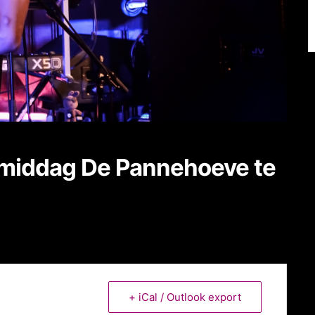
middag De Pannehoeve te
+ iCal / Outlook export