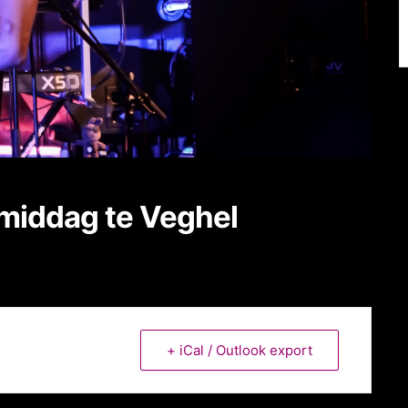
middag te Veghel
+ iCal / Outlook export