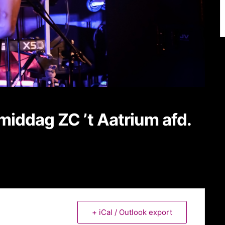
iddag ZC ’t Aatrium afd.
+ iCal / Outlook export