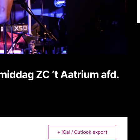
iddag ZC ’t Aatrium afd.
+ iCal / Outlook export