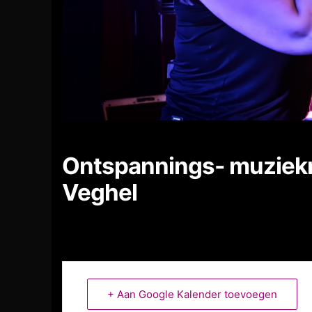
Ontspannings- muziekm
Veghel
+ Aan Google Kalender toevoegen