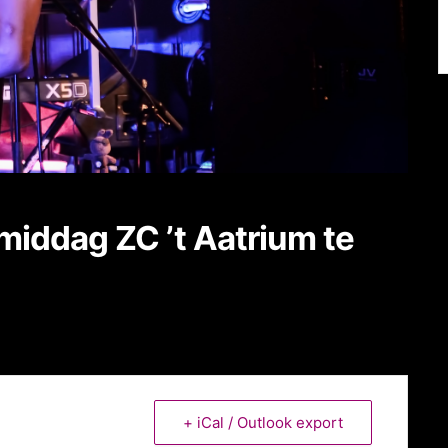
iddag ZC ’t Aatrium te
+ iCal / Outlook export