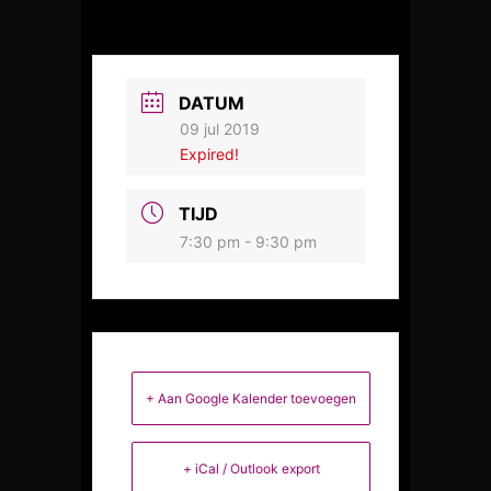
DATUM
09 jul 2019
Expired!
TIJD
7:30 pm - 9:30 pm
+ Aan Google Kalender toevoegen
+ iCal / Outlook export