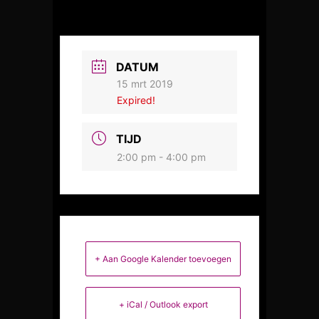
DATUM
15 mrt 2019
Expired!
TIJD
2:00 pm - 4:00 pm
+ Aan Google Kalender toevoegen
+ iCal / Outlook export