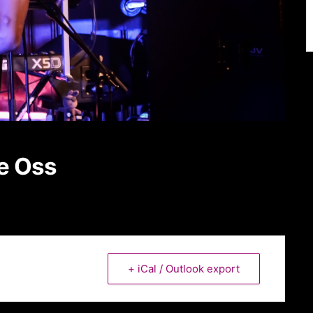
e Oss
+ iCal / Outlook export