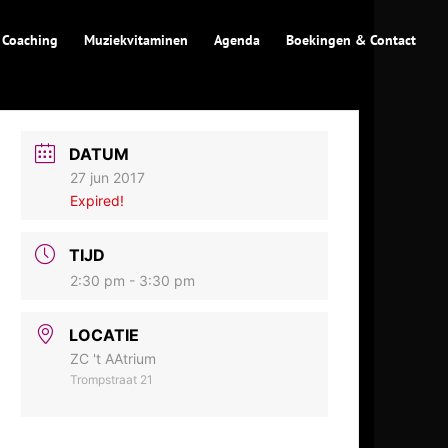
 Coaching
Muziekvitaminen
Agenda
Boekingen & Contact
DATUM
27 jun 2017
Expired!
TIJD
2:30 pm - 3:30 pm
LOCATIE
ZC 't AAtrium
Trompstraat 21