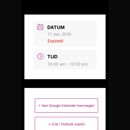
DATUM
17 dec 2016
Expired!
TIJD
10:00 am - 12:00 pm
+ Aan Google Kalender toevoegen
+ iCal / Outlook export