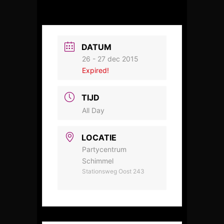
DATUM
26 - 27 dec 2015
Expired!
TIJD
All Day
LOCATIE
Partycentrum
Schimmel
Stationsweg Oost 243