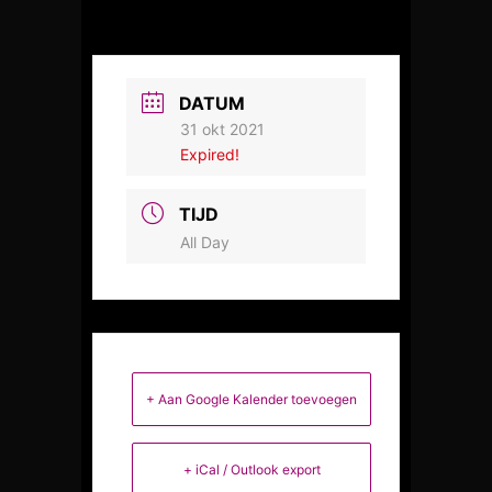
DATUM
31 okt 2021
Expired!
TIJD
All Day
+ Aan Google Kalender toevoegen
+ iCal / Outlook export