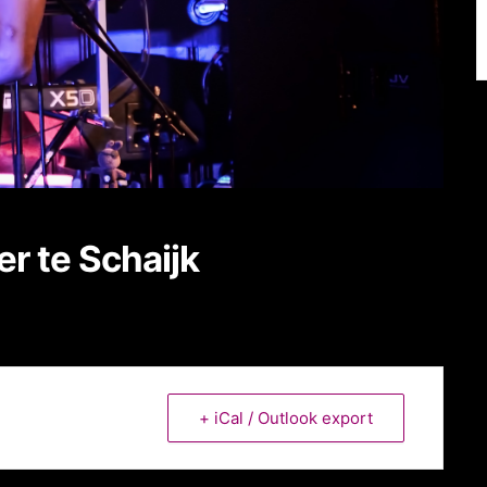
r te Schaijk
+ iCal / Outlook export