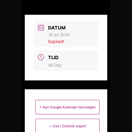
DATUM
20 jul 2020
Expired!
TIJD
All Day
+ Aan Google Kalender toevoegen
+ iCal / Outlook export