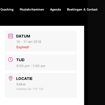
 Coaching
Muziekvitaminen
Agenda
Boekingen & Contact
DATUM
10 - 11 okt 2018
Expired!
TIJD
9:00 pm - 1:00 am
LOCATIE
Kalkar
Griether Str. 110-120