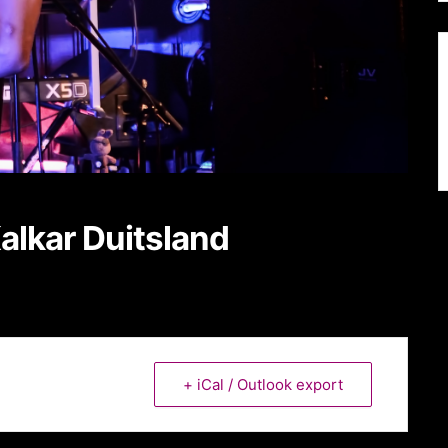
alkar Duitsland
+ iCal / Outlook export