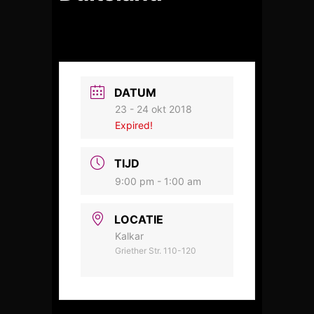
DATUM
23 - 24 okt 2018
Expired!
TIJD
9:00 pm - 1:00 am
LOCATIE
Kalkar
Griether Str. 110-120