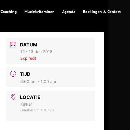
 Coaching
Muziekvitaminen
Agenda
Boekingen & Contact
DATUM
12 - 13 dec 2018
Expired!
TIJD
9:00 pm - 1:00 am
LOCATIE
Kalkar
Griether Str. 110-120