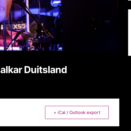
alkar Duitsland
+ iCal / Outlook export